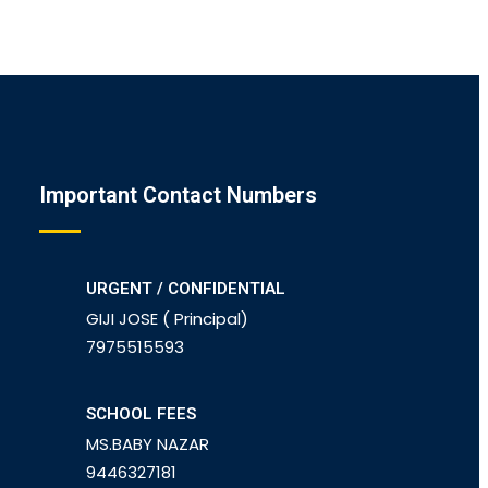
Important Contact Numbers
URGENT / CONFIDENTIAL
GIJI JOSE ( Principal)
7975515593
SCHOOL FEES
MS.BABY NAZAR
9446327181