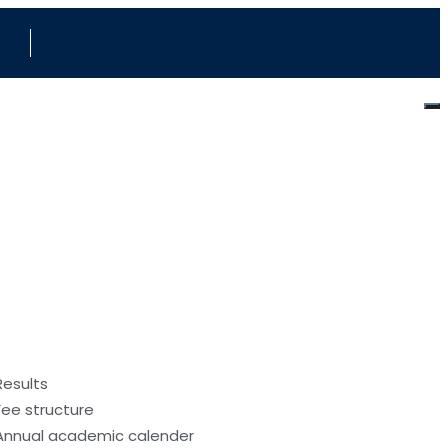
sai és véleményei
Results
Fee structure
Annual academic calender