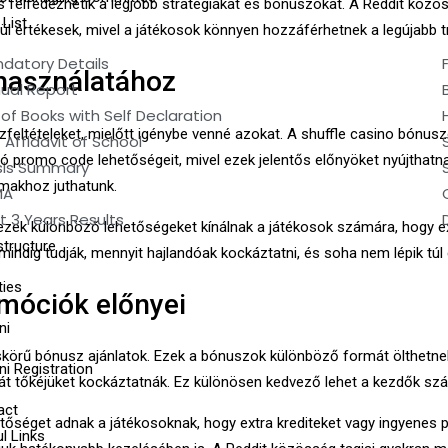
 felfedezhetik a legjobb stratégiákat és bónuszokat. A Reddit közöss
List
vül értékesek, mivel a játékosok könnyen hozzáférhetnek a legújabb 
datory Details
 használatához
ual Report
t of Books with Self Declaration
zfeltételeket, mielőtt igénybe venné azokat. A shuffle casino bónusz
f Affidavit of School
ó promo code lehetőségeit, mivel ezek jelentős előnyöket nyújthatna
sis Summary
lmakhoz juthatunk.
MA
t 3 Years Results
el ezek különböző lehetőségeket kínálnak a játékosok számára, hogy 
structure
mindig tudják, mennyit hajlandóak kockáztatni, és soha nem lépik túl 
ties
móciók előnyei
ni
skörű bónusz ajánlatok. Ezek a bónuszok különböző formát ölthetnek
i Registration
saját tőkéjüket kockáztatnák. Ez különösen kedvező lehet a kezdők s
act
tőséget adnak a játékosoknak, hogy extra krediteket vagy ingyenes p
l Links