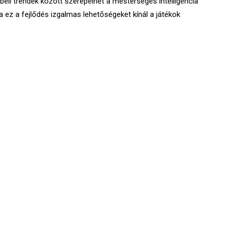
eli trendek között szerepelhet a mesterséges intelligencia
 ez a fejlődés izgalmas lehetőségeket kínál a játékok