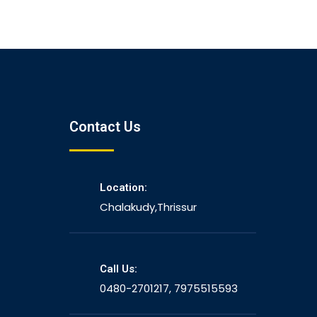
Contact Us
Location:
Chalakudy,Thrissur
Call Us:
0480-2701217, 7975515593