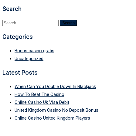
Search
Categories
Bonus casino gratis
Uncategorized
Latest Posts
When Can You Double Down In Blackjack
How To Beat The Casino
Online Casino Uk Visa Debit
United Kingdom Casino No Deposit Bonus
Online Casino United Kingdom Players